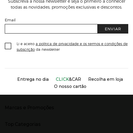
Subscreva a nossa newsletter e seja o primeiro a conhecer
todas as novidades, promoções exclusivas e descontos.
Email
ENVIAR
Li e aceito
a política de privacidade e os termos e condições de
subscrição
da newsletter
Información del sitio web y servicios
Servicios destacados
Entrega no dia
CLICK
&CAR
Recolha em loja
O nosso cartão
Marcas e Promoções
Presiona Enter para expandir
As nossas marcas
Top Categorias
Marcas no El Corte Inglés
Saldos