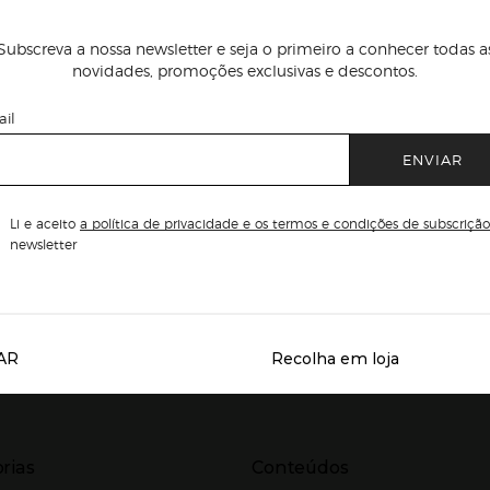
Subscreva a nossa newsletter e seja o primeiro a conhecer todas a
novidades, promoções exclusivas e descontos.
il
ENVIAR
Li e aceito
a política de privacidade e os termos e condições de subscrição
newsletter
AR
Recolha em loja
Servicios destacados
r para expandir
Presiona Enter para expandir
rias
Conteúdos