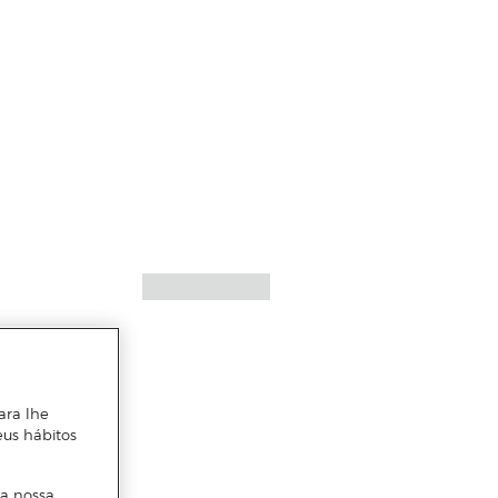
ara lhe
eus hábitos
 a nossa