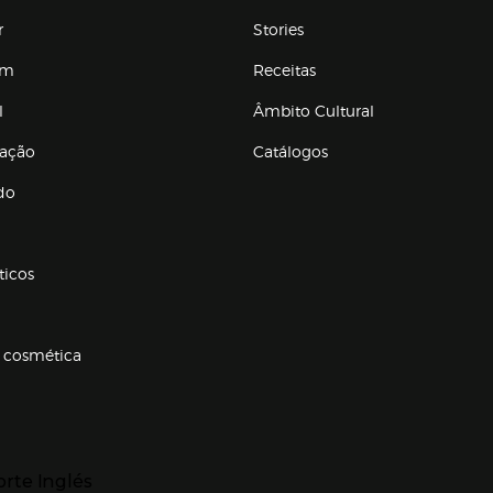
r
Stories
em
Receitas
l
Âmbito Cultural
ração
Catálogos
Enlaces de conteúdos
do
ticos
 cosmética
p categorias
r para expandir
orte Inglés