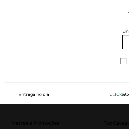
Ema
Información del sitio web y servicios
Entrega no dia
CLICK
&C
Presiona Enter para expandir
Presiona Ente
Marcas e Promoções
Top Catego