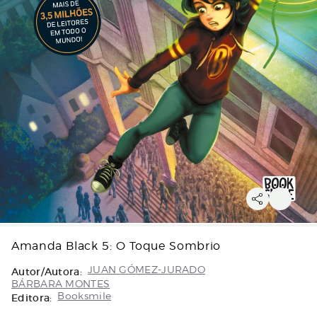
Amanda Black 5: O Toque Sombrio
Autor/Autora:
JUAN GÓMEZ-JURADO
BÁRBARA MONTES
Editora:
Booksmile