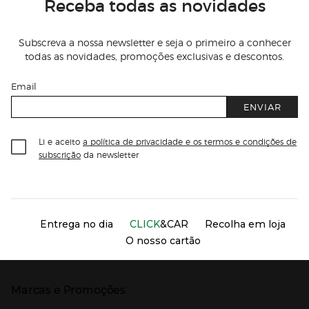
Receba todas as novidades
Subscreva a nossa newsletter e seja o primeiro a conhecer
todas as novidades, promoções exclusivas e descontos.
Email
ENVIAR
Li e aceito
a política de privacidade e os termos e condições de
subscrição
da newsletter
Información del sitio web y servicios
Servicios destacados
Entrega no dia
CLICK
&CAR
Recolha em loja
O nosso cartão
Marcas e Promoções