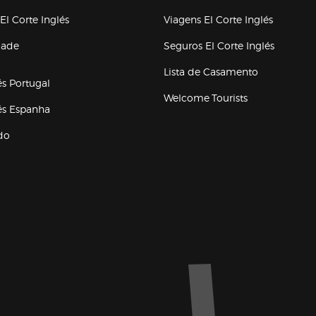
(abre en nueva ventana)
(abre en
El Corte Inglés
Viagens El Corte Inglés
(abre en
dade
Seguros El Corte Inglés
a ventana)
Lista de Casamento
és Portugal
Welcome Tourists
(abre en nueva ventana)
lés Espanha
do
ventana)
Marca El Corte Inglés