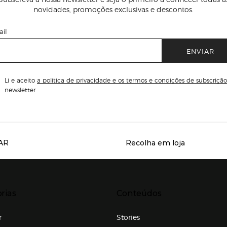
novidades, promoções exclusivas e descontos.
il
ENVIAR
Li e aceito
a política de privacidade e os termos e condições de subscrição
newsletter
AR
Recolha em loja
Servicios destacados
r para expandir
Presiona Enter para expandir
rias
Conteúdos
r
Stories