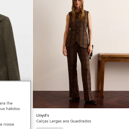
ara lhe
eus hábitos
Lloyd's
eixe e
Calças Largas aos Quadrados
 a nossa