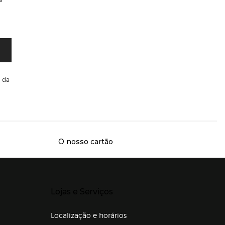
da
O nosso cartão
Presiona Enter para expandir
Lojas e Serviços
Localização e horários