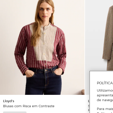
POLÍTIC
Utilizamo
apresenta
de naveg
Lloyd's
Lloyd's
Blusas com Risca em Contraste
Sobretudo de 
Para mais
Peixe