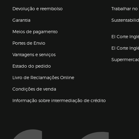
Devolução e reembolso
Trabalhar no 
Garantia
Sustentabili
(abre en nuev
Meios de pagamento
El Corte Ingl
Portes de Envio
El Corte Ing
Vantagens e serviços
Supermerca
Estado do pedido
Livro de Reclamações Online
Condições de venda
(abre en nueva 
Informação sobre intermediação de crédito
Enlaces de ajuda e atenção ao cliente