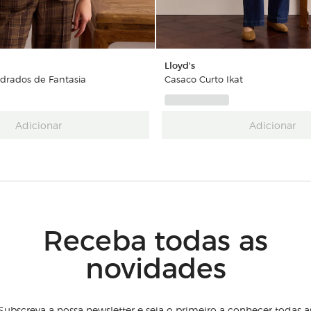
Lloyd's
drados de Fantasia
Casaco Curto Ikat
Adicionar
Adicionar
Receba todas as
novidades
Subscreva a nossa newsletter e seja o primeiro a conhecer todas a