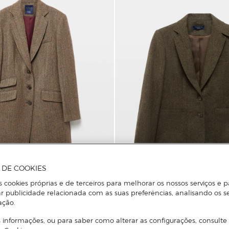
A DE COOKIES
s cookies próprias e de terceiros para melhorar os nossos serviços e p
r publicidade relacionada com as suas preferências, analisando os s
ação.
Lloyd's
Lã com Padrão Espinha de
Blazer com Padrão Espinha de P
 informações, ou para saber como alterar as configurações, consulte
Cotoveleiras