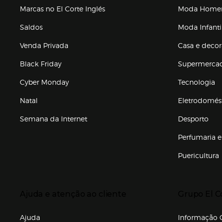
Marcas no El Corte Inglés
Moda Hom
Saldos
Moda Infanti
Venda Privada
Casa e deco
Black Friday
Supermerca
Cyber Monday
Tecnologia
Natal
Eletrodomés
Semana da Internet
Desporto
Enlaces de marcas e promoções
Perfumaria e
Puericultura
Enlaces de to
Presiona Enter para expandir
Presiona Ente
Ajuda e atenção ao cliente
Grupo El C
Enlaces de gr
Ajuda
Informação C