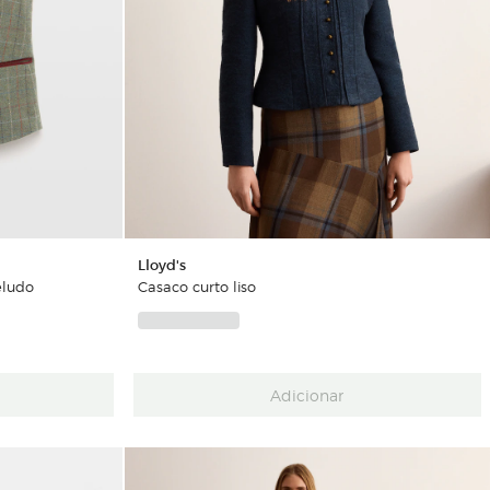
Lloyd's
eludo
Casaco curto liso
Adicionar