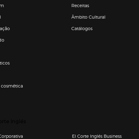
em
Receitas
l
Âmbito Cultural
ração
Catálogos
Enlaces de conteúdos
do
ticos
 cosmética
p categorias
r para expandir
orte Inglés
upo el corte inglés
orporativa
El Corte Inglés Business