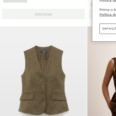
Política d
Prima o b
Adicionar
Política d
DEFINIÇ