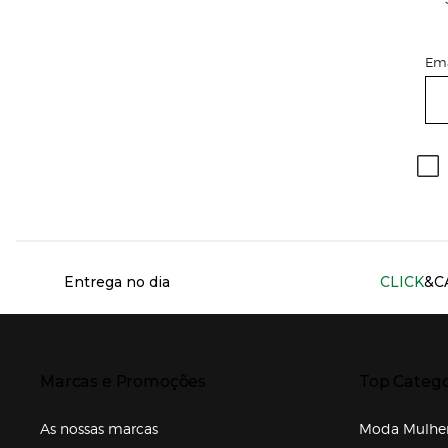
Ema
Información del sitio web y servicios
Entrega no dia
CLICK
&C
Presiona Enter para expandir
Presiona Ente
Marcas e Promoções
Top Catego
As nossas marcas
Moda Mulhe