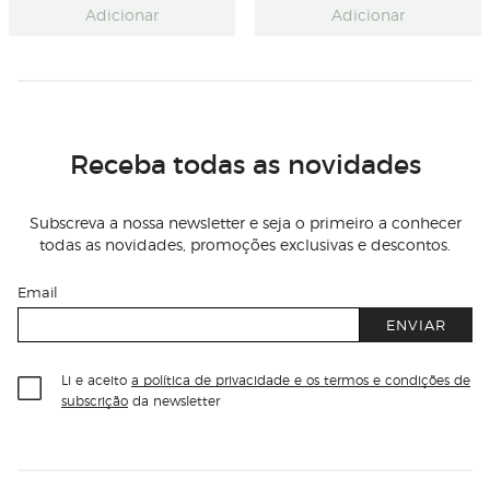
Adicionar
Adicionar
Receba todas as novidades
Subscreva a nossa newsletter e seja o primeiro a conhecer
todas as novidades, promoções exclusivas e descontos.
Email
ENVIAR
Li e aceito
a política de privacidade e os termos e condições de
subscrição
da newsletter
Información del sitio web y servicios
Servicios destacados