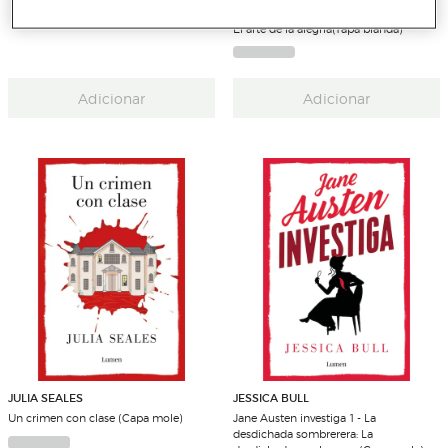
GOLIARDA SAPIENZA
El arte de la alegría(Tapa blanda)
Adicionar
Adicionar
JULIA SEALES
JESSICA BULL
Un crimen con clase (Capa mole)
Jane Austen investiga 1 - La
desdichada sombrerera: La