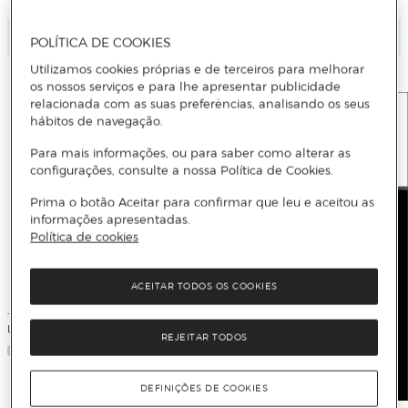
Adicionar
Adicionar
POLÍTICA DE COOKIES
Utilizamos cookies próprias e de terceiros para melhorar
os nossos serviços e para lhe apresentar publicidade
relacionada com as suas preferências, analisando os seus
hábitos de navegação.
Para mais informações, ou para saber como alterar as
configurações, consulte a nossa Política de Cookies.
Prima o botão Aceitar para confirmar que leu e aceitou as
informações apresentadas.
Política de cookies
ACEITAR TODOS OS COOKIES
. MAITENA
Las mujeres de mi vida (Capa dura)
REJEITAR TODOS
DEFINIÇÕES DE COOKIES