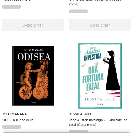
mole)
Adicionar
Adicionar
MILO MANARA
JESSICA BULL
ODISEA (Capa dura)
Jane Austen investiga 2 - Una fortuna
fatal (Capa mole)