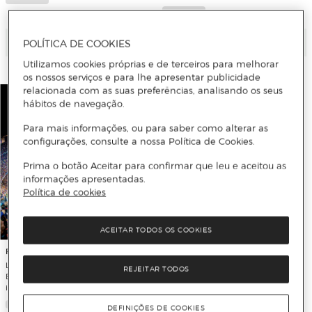
Adicionar
Adicionar
POLÍTICA DE COOKIES
Utilizamos cookies próprias e de terceiros para melhorar
os nossos serviços e para lhe apresentar publicidade
relacionada com as suas preferências, analisando os seus
hábitos de navegação.
Para mais informações, ou para saber como alterar as
configurações, consulte a nossa Política de Cookies.
Prima o botão Aceitar para confirmar que leu e aceitou as
informações apresentadas.
Política de cookies
ACEITAR TODOS OS COOKIES
FREDERIC PORTA
Novo
Les cases del Barça / Las casas del
REJEITAR TODOS
SARA BÚHO
Barça / The Homes of Barça: Tots els
indrets de la història blaugrana /
Si el mar no regresa
Todos los lugares de la historia
DEFINIÇÕES DE COOKIES
azulgran