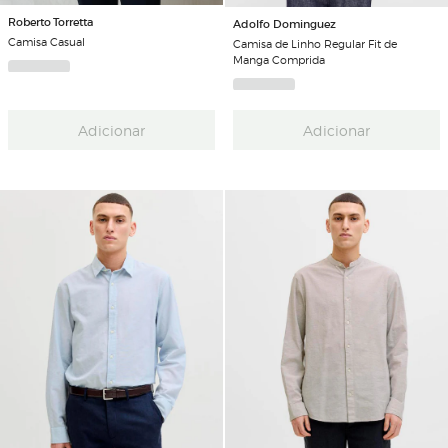
Roberto Torretta
Adolfo Dominguez
Camisa Casual
Camisa de Linho Regular Fit de
Manga Comprida
Adicionar
Adicionar