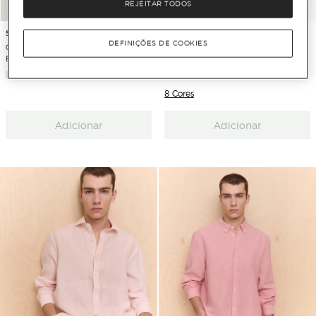
REJEITAR TODOS
Scalpers
Tommy Hilfiger
DEFINIÇÕES DE COOKIES
Camisa de Linho Relaxed Fit com
Camisa Lisa de Linho com Manga
Bolso no Peito
Comprida
8 Cores
Adicionar
Adicionar