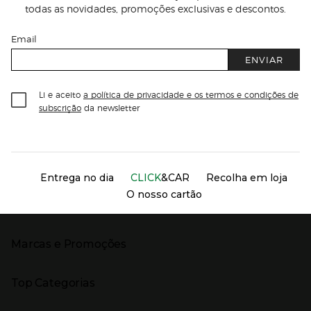
todas as novidades, promoções exclusivas e descontos.
Email
ENVIAR
Li e aceito
a política de privacidade e os termos e condições de
subscrição
da newsletter
Información del sitio web y servicios
Servicios destacados
Entrega no dia
CLICK
&CAR
Recolha em loja
O nosso cartão
Marcas e Promoções
Presiona Enter para expandir
As nossas marcas
Top Categorias
Marcas no El Corte Inglés
Saldos
Presiona Enter para expandir
Moda Mulher