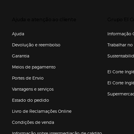
Enlaces de to
Presiona Enter para expandir
Presiona Ente
Ajuda e atenção ao cliente
Grupo El C
Enlaces de gr
Ajuda
Informação C
Devolução e reembolso
Trabalhar no 
Garantia
Sustentabili
(abre en nuev
Meios de pagamento
El Corte Ingl
Portes de Envio
El Corte Ing
Vantagens e serviços
Supermerca
Estado do pedido
Livro de Reclamações Online
Condições de venda
(abre en nueva 
Informação sobre intermediação de crédito