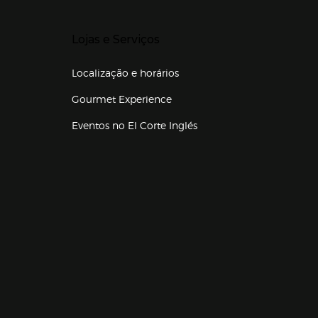
Presiona Enter para expandir
Lojas e Serviços
Localização e horários
Gourmet Experience
Eventos no El Corte Inglés
Enlaces de lojas e serviços