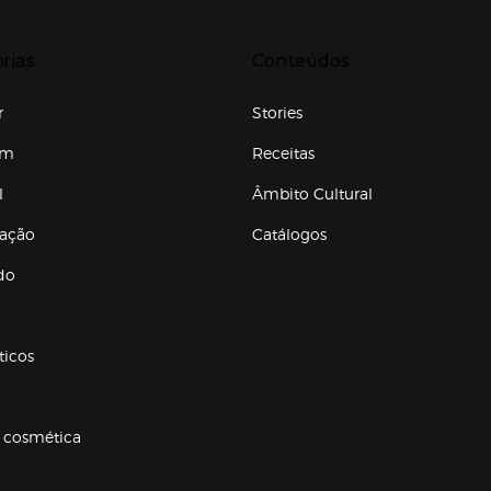
r para expandir
Presiona Enter para expandir
rias
Conteúdos
r
Stories
em
Receitas
l
Âmbito Cultural
ração
Catálogos
Enlaces de conteúdos
do
ticos
 cosmética