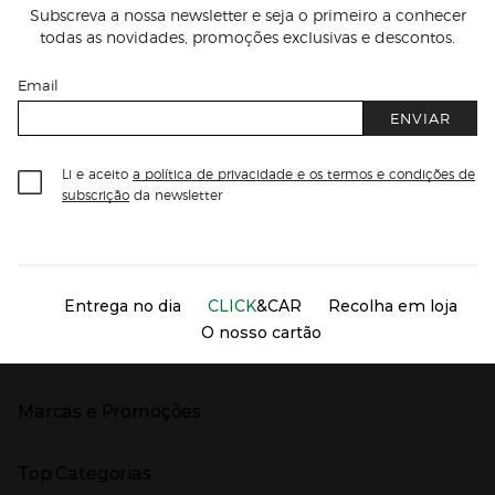
Subscreva a nossa newsletter e seja o primeiro a conhecer
todas as novidades, promoções exclusivas e descontos.
Email
ENVIAR
Li e aceito
a política de privacidade e os termos e condições de
subscrição
da newsletter
Información del sitio web y servicios
Servicios destacados
Entrega no dia
CLICK
&CAR
Recolha em loja
O nosso cartão
Marcas e Promoções
Presiona Enter para expandir
As nossas marcas
Top Categorias
Marcas no El Corte Inglés