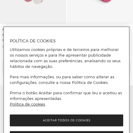
Abercrombie Kids
Scalpers
Meias Kids Half-Crew com Debruado
Meias Altas Infantil com Estampado
de Alface (Pack de 3 Pares)
Às Riscas
POLÍTICA DE COOKIES
Utilizamos cookies próprias e de terceiros para melhorar
3 Cores
os nossos serviços e para lhe apresentar publicidade
relacionada com as suas preferências, analisando os seus
hábitos de navegação.
Adicionar
Adicionar
Para mais informações, ou para saber como alterar as
configurações, consulte a nossa Política de Cookies.
Prima o botão Aceitar para confirmar que leu e aceitou as
informações apresentadas.
Política de cookies
ACEITAR TODOS OS COOKIES