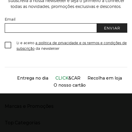
Subscreva a nossa newsletter e seja o primeiro a conhecer
todas as novidades, promoções exclusivas e descontos.
Email
ENVIAR
Li e aceito
a política de privacidade e os termos e condições de
subscrição
da newsletter
Información del sitio web y servicios
Servicios destacados
Entrega no dia
CLICK
&CAR
Recolha em loja
O nosso cartão
Marcas e Promoções
Presiona Enter para expandir
As nossas marcas
Top Categorias
Marcas no El Corte Inglés
Saldos