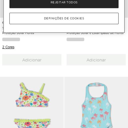
REJEITAR TODOS
DEFINIÇÕES DE COOKIES
Gocco
Gocco
T-shirt de Banho Infantil com
T-shirt de Banho Infantil com
Proteção Solar Flores
Proteção Solar e Estampado de Flores
2 Cores
Adicionar
Adicionar