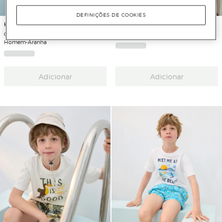
DEFINIÇÕES DE COOKIES
Kids El Corte Inglés
Kids El Corte Inglés
Conjunto de Licenças UPF+50
T-shirt de Algodão Joy Sport
Homem-Aranha
Adicionar
Adicionar