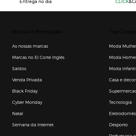
Entrega no dia
CLICK
&C
Presiona Enter para expandir
Presiona Ente
Marcas e Promoções
Top Catego
As nossas marcas
Moda Mulhe
Marcas no El Corte Inglés
Moda Hom
Saldos
Moda Infanti
Venda Privada
Casa e deco
Black Friday
Supermerca
Cyber Monday
Tecnologia
Natal
Eletrodomés
Semana da Internet
Desporto
Enlaces de marcas e promoções
Perfumaria e