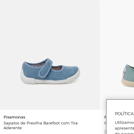
POLÍTIC
Pisamonas
Pisamonas
Sapatos de Presilha Barefoot com Tira
Pepitos para B
Utilizamo
Aderente
apresenta
de naveg