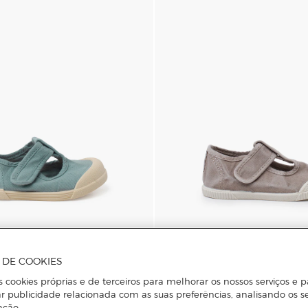
A DE COOKIES
Pisamonas
ebé Barefoot de Lona Macios
Sapatos de Presilha com Biqueir
s cookies próprias e de terceiros para melhorar os nossos serviços e p
em Lona com Lavagem - Cinzen
r publicidade relacionada com as suas preferências, analisando os s
ação.