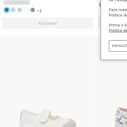
Para mais
+2
Política d
Adicionar
Prima o b
Política d
DEFINIÇ