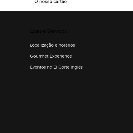
O nosso cartão
Presiona Enter para expandir
Lojas e Serviços
Localização e horários
Gourmet Experience
Eventos no El Corte Inglés
Enlaces de lojas e serviços