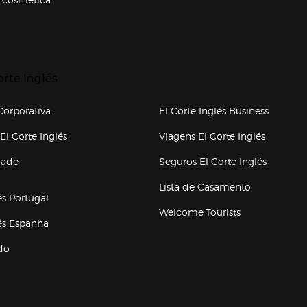
p categorias
r para expandir
orte Inglés
upo el corte inglés
orporativa
El Corte Inglés Business
(abre en nueva ventana)
(abre en
El Corte Inglés
Viagens El Corte Inglés
(abre en
dade
Seguros El Corte Inglés
a ventana)
Lista de Casamento
és Portugal
Welcome Tourists
(abre en nueva ventana)
lés Espanha
do