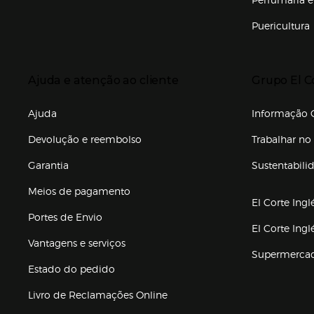
Puericultura
Enlaces de to
Presiona Enter para expandir
Presiona Ente
Ajuda e atenção ao cliente
Grupo El C
Enlaces de gr
Ajuda
Informação C
Devolução e reembolso
Trabalhar no 
Garantia
Sustentabili
(abre en nuev
Meios de pagamento
El Corte Ingl
Portes de Envio
El Corte Ing
Vantagens e serviços
Supermerca
Estado do pedido
Livro de Reclamações Online