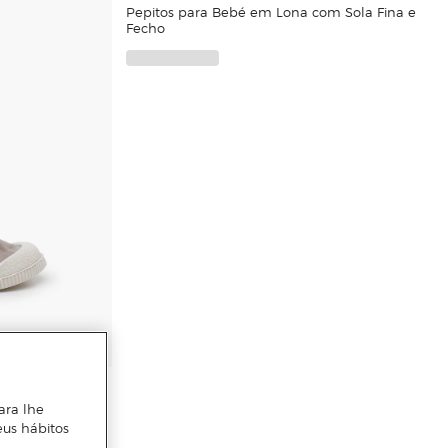
Pepitos para Bebé em Lona com Sola Fina e
Fecho
a Barefoot
ara lhe
to
eus hábitos