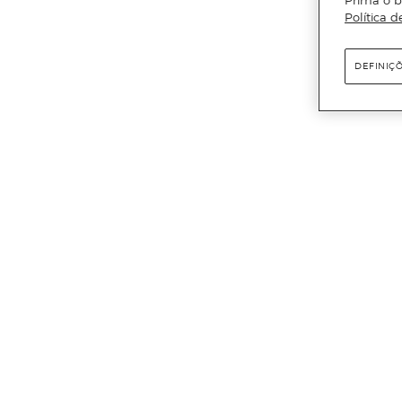
Prima o b
Política d
DEFINIÇ