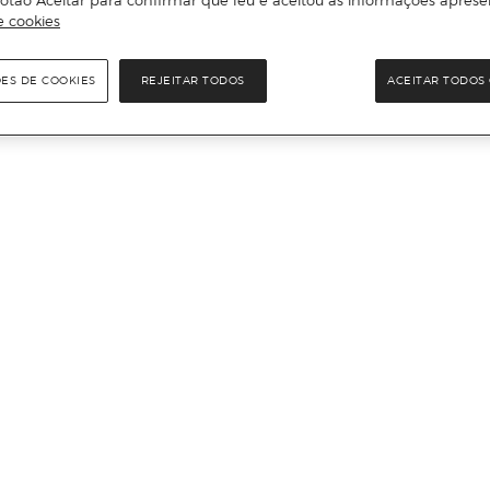
otão Aceitar para confirmar que leu e aceitou as informações aprese
e cookies
ÕES DE COOKIES
REJEITAR TODOS
ACEITAR TODOS 