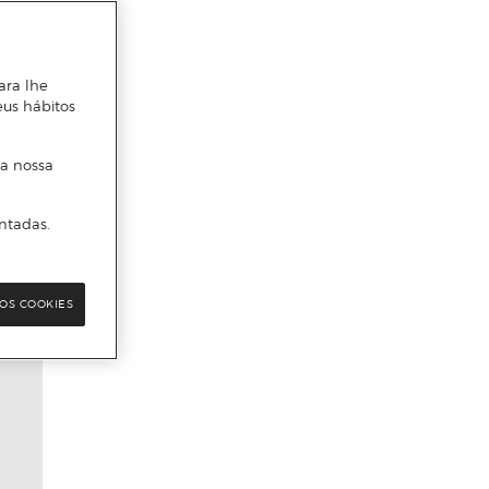
ara lhe
eus hábitos
 a nossa
ntadas.
OS COOKIES