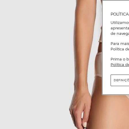
POLÍTIC
Utilizamo
apresenta
de naveg
Para mais
Política d
Prima o b
Política d
DEFINIÇ