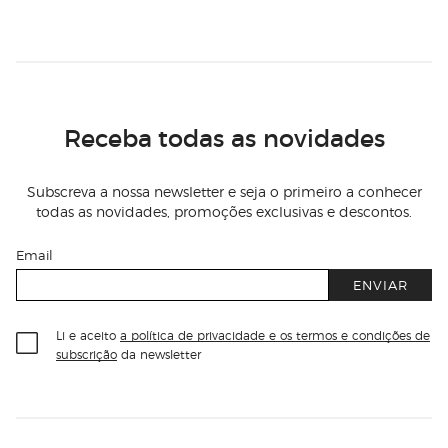
Receba todas as novidades
Subscreva a nossa newsletter e seja o primeiro a conhecer
todas as novidades, promoções exclusivas e descontos.
Email
ENVIAR
Li e aceito
a política de privacidade e os termos e condições de
subscrição
da newsletter
Información del sitio web y servicios
Servicios destacados