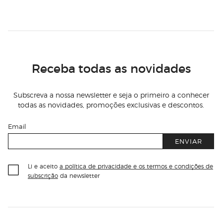
Receba todas as novidades
Subscreva a nossa newsletter e seja o primeiro a conhecer
todas as novidades, promoções exclusivas e descontos.
Email
ENVIAR
Li e aceito
a política de privacidade e os termos e condições de
subscrição
da newsletter
Información del sitio web y servicios
Servicios destacados