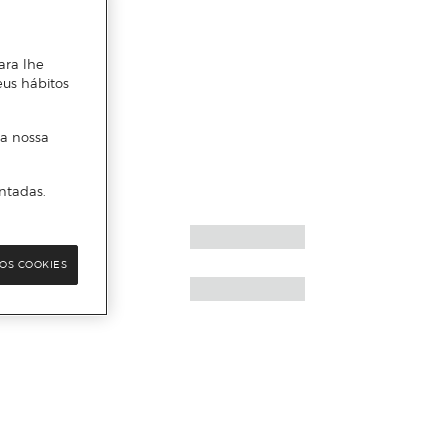
ara lhe
eus hábitos
 a nossa
ntadas.
OS COOKIES