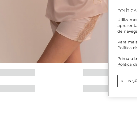
POLÍTIC
Utilizamo
apresenta
de naveg
Para mais
Política d
Prima o b
Política d
DEFINIÇ