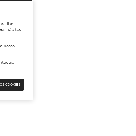
ara lhe
eus hábitos
 a nossa
ntadas.
OS COOKIES