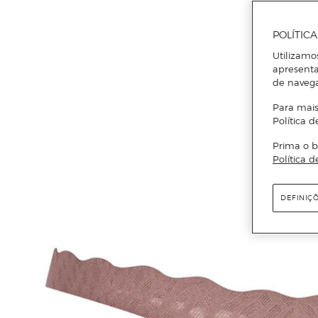
POLÍTIC
Utilizamo
apresenta
de naveg
Para mais
Política d
Prima o b
Política d
DEFINIÇ