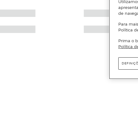
Utilizamo
apresenta
de naveg
Para mais
Política d
Prima o b
Política d
DEFINIÇ