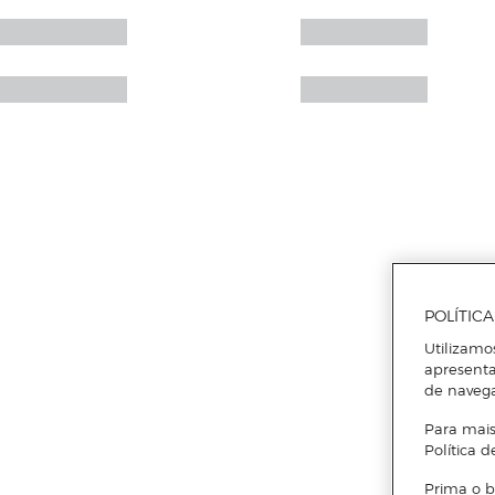
POLÍTIC
Utilizamo
apresenta
de naveg
Para mais
Política d
Prima o b