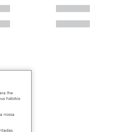
ara lhe
eus hábitos
 a nossa
ntadas.