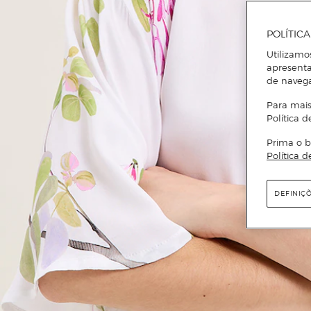
POLÍTIC
Utilizamo
apresenta
de naveg
Para mais
Política d
Prima o b
Política d
DEFINIÇ