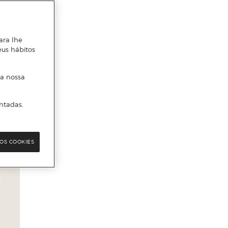
ara lhe
eus hábitos
 a nossa
ntadas.
OS COOKIES