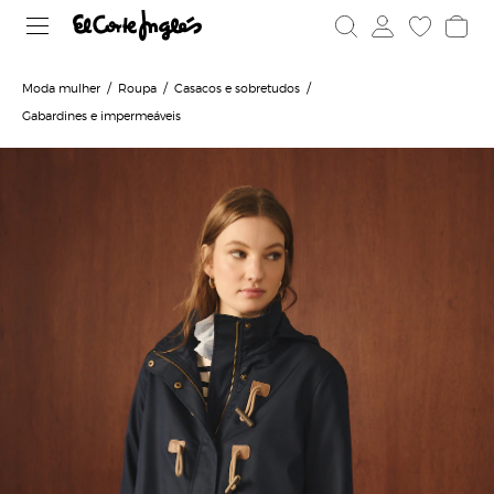
Moda mulher
Roupa
Casacos e sobretudos
Gabardines e impermeáveis