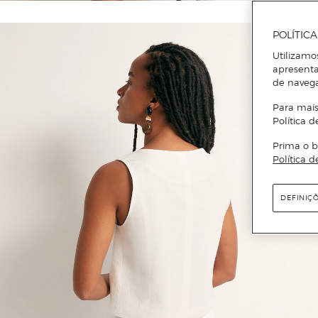
POLÍTIC
Utilizamo
apresenta
de naveg
Para mais
Política d
Prima o b
Política d
DEFINIÇ