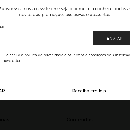
Subscreva a nossa newsletter e seja o primeiro a conhecer todas a
novidades, promoções exclusivas e descontos.
il
ENVIAR
Li e aceito
a política de privacidade e os termos e condições de subscrição
newsletter
AR
Recolha em loja
Servicios destacados
r para expandir
Presiona Enter para expandir
rias
Conteúdos