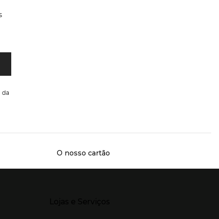
s
da
O nosso cartão
Presiona Enter para expandir
Lojas e Serviços