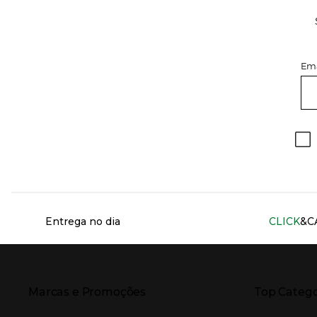
Ema
Información del sitio web y servicios
Entrega no dia
CLICK
&C
Presiona Enter para expandir
Presiona Ente
Marcas e Promoções
Top Catego