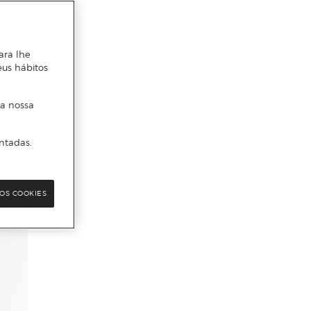
ara lhe
eus hábitos
 a nossa
ntadas.
OS COOKIES