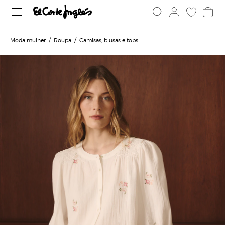
Moda mulher
Roupa
Camisas, blusas e tops