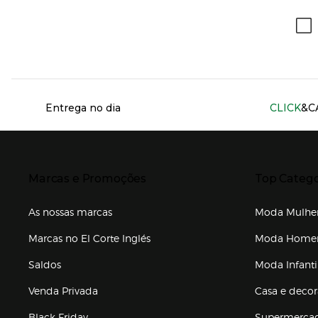
Información del sitio web y servicios
Entrega no dia
CLICK
&C
Presiona Enter para expandir
Presiona Ente
Marcas e Promoções
Top Catego
As nossas marcas
Moda Mulhe
Marcas no El Corte Inglés
Moda Hom
Saldos
Moda Infanti
Venda Privada
Casa e deco
Black Friday
Supermerca