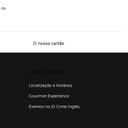
da
O nosso cartão
Presiona Enter para expandir
Lojas e Serviços
Localização e horários
Gourmet Experience
Eventos no El Corte Inglés
Enlaces de lojas e serviços