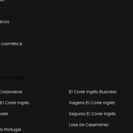
ticos
 cosmética
p categorias
r para expandir
orte Inglés
upo el corte inglés
orporativa
El Corte Inglés Business
(abre en nueva ventana)
(abre en
El Corte Inglés
Viagens El Corte Inglés
(abre en
dade
Seguros El Corte Inglés
a ventana)
Lista de Casamento
és Portugal