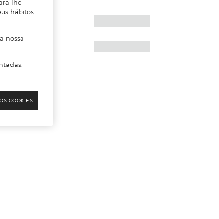
ara lhe
eus hábitos
 a nossa
ntadas.
OS COOKIES