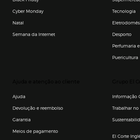
Cyber Monday
Tecnologia
Natal
Eletrodomés
Semana da Internet
Desporto
Enlaces de marcas e promoções
Perfumaria e
Puericultura
Enlaces de to
Presiona Enter para expandir
Presiona Ente
Ajuda e atenção ao cliente
Grupo El C
Enlaces de gr
Ajuda
Informação C
Devolução e reembolso
Trabalhar no 
Garantia
Sustentabili
(abre en nuev
Meios de pagamento
El Corte Ingl