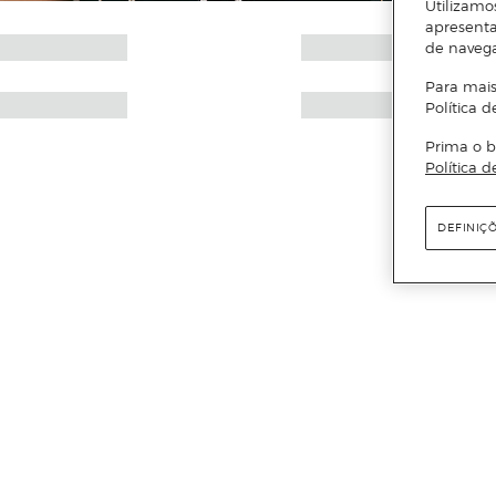
Utilizamo
apresenta
de naveg
Para mais
Política d
Prima o b
Política d
DEFINIÇ