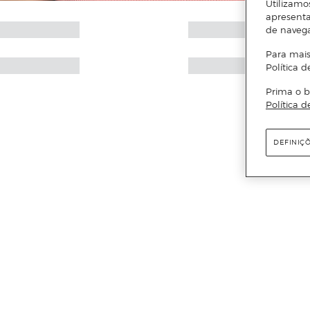
Utilizamo
apresenta
de naveg
Para mais
Política d
Prima o b
Política d
DEFINIÇ