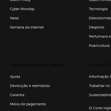
Cyber Monday
Tecnologia
Natal
Eletrodomés
Semana da Internet
Desporto
Enlaces de marcas e promoções
Perfumaria e
Puericultura
Enlaces de to
Presiona Enter para expandir
Presiona Ente
Ajuda e atenção ao cliente
Grupo El C
Enlaces de gr
Ajuda
Informação C
Devolução e reembolso
Trabalhar no 
Garantia
Sustentabili
(abre en nuev
Meios de pagamento
El Corte Ingl