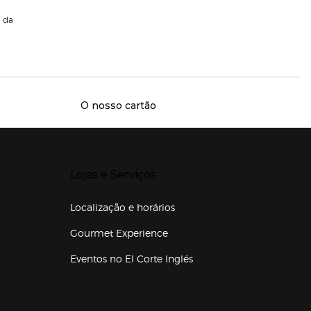
da
O nosso cartão
Presiona Enter para expandir
Lojas e Serviços
Localização e horários
Gourmet Experience
Eventos no El Corte Inglés
Enlaces de lojas e serviços