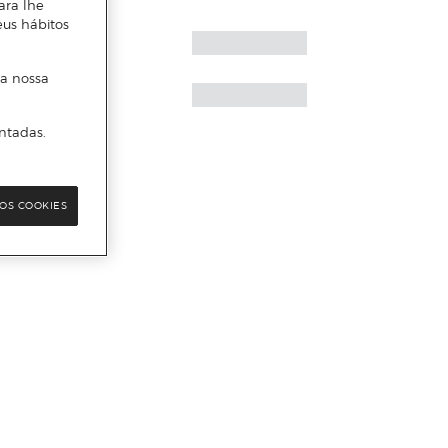
ara lhe
eus hábitos
 a nossa
ntadas.
OS COOKIES