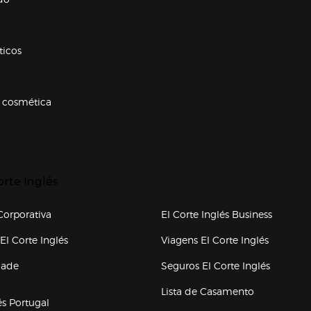
ticos
 cosmética
p categorias
r para expandir
orte Inglés
upo el corte inglés
orporativa
El Corte Inglés Business
(abre en nueva ventana)
(abre en
El Corte Inglés
Viagens El Corte Inglés
(abre en
dade
Seguros El Corte Inglés
a ventana)
Lista de Casamento
és Portugal