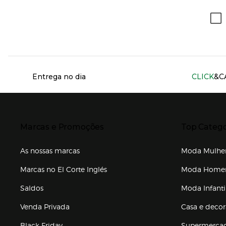
Información del sitio web y servicios
Entrega no dia
CLICK
&C
Presiona Enter para expandir
Presiona Ente
Marcas e Promoções
Top Catego
As nossas marcas
Moda Mulhe
Marcas no El Corte Inglés
Moda Hom
Saldos
Moda Infanti
Venda Privada
Casa e deco
Black Friday
Supermerca