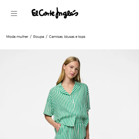
Moda mulher
Roupa
Camisas, blusas e tops