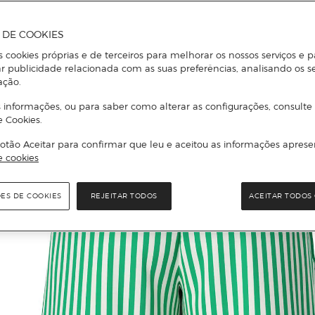
A DE COOKIES
s cookies próprias e de terceiros para melhorar os nossos serviços e p
r publicidade relacionada com as suas preferências, analisando os s
ação.
 informações, ou para saber como alterar as configurações, consulte
e Cookies.
otão Aceitar para confirmar que leu e aceitou as informações aprese
e cookies
ÕES DE COOKIES
REJEITAR TODOS
ACEITAR TODOS 