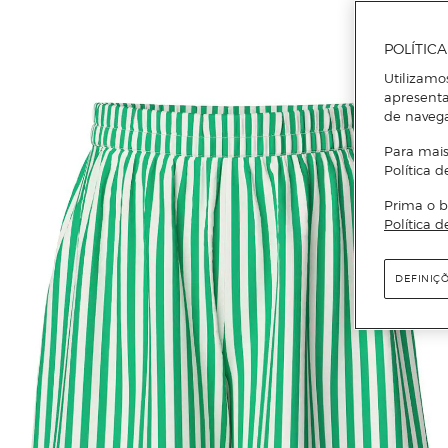
POLÍTIC
Utilizamo
apresenta
de naveg
Para mais
Política d
Prima o b
Política d
DEFINIÇ