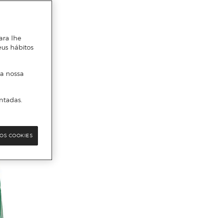
ara lhe
eus hábitos
 a nossa
ntadas.
OS COOKIES