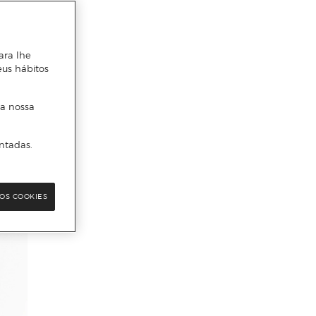
ara lhe
eus hábitos
 a nossa
ntadas.
OS COOKIES