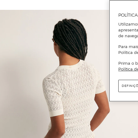
POLÍTIC
Utilizamo
apresenta
de naveg
Para mais
Política d
Prima o b
Política d
DEFINIÇ