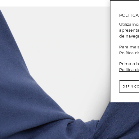
POLÍTIC
Utilizamo
apresenta
de naveg
Para mais
Política d
Prima o b
Política d
DEFINIÇ