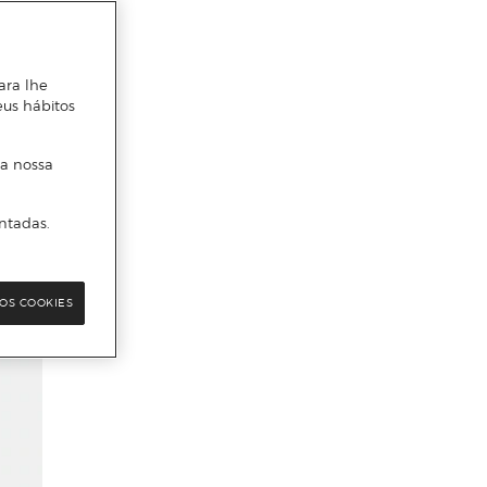
ara lhe
eus hábitos
 a nossa
ntadas.
OS COOKIES