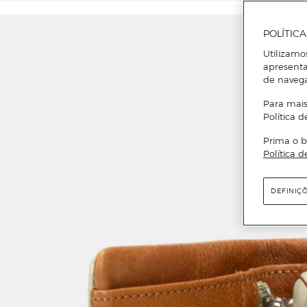
POLÍTIC
Utilizamo
apresenta
de naveg
Para mais
Política d
Prima o b
Política d
DEFINIÇ