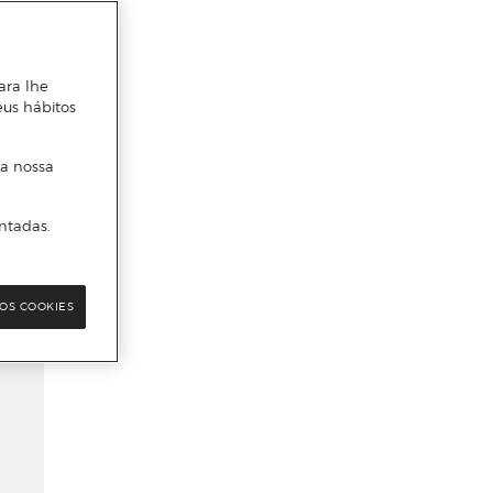
ara lhe
eus hábitos
 a nossa
ntadas.
OS COOKIES