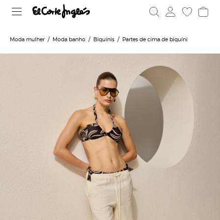
Moda mulher
Moda banho
Biquínis
Partes de cima de biquíni