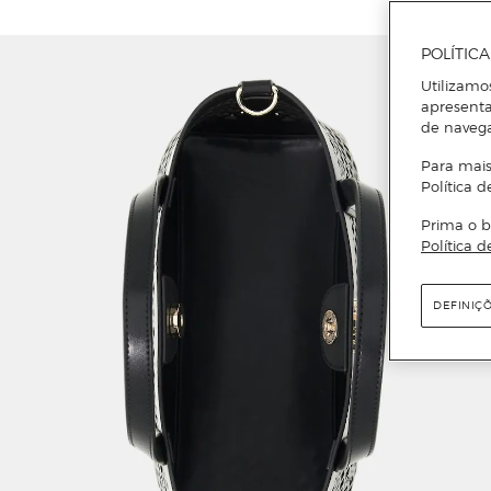
POLÍTIC
Utilizamo
apresenta
de naveg
Para mais
Política d
Prima o b
Política d
DEFINIÇ