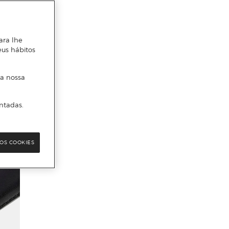
ara lhe
eus hábitos
 a nossa
ntadas.
OS COOKIES