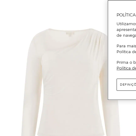
POLÍTIC
Utilizamo
apresenta
de naveg
Para mais
Política d
Prima o b
Política d
DEFINIÇ