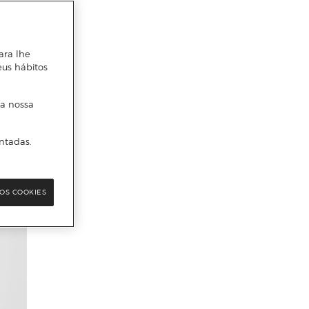
ara lhe
eus hábitos
 a nossa
ntadas.
OS COOKIES