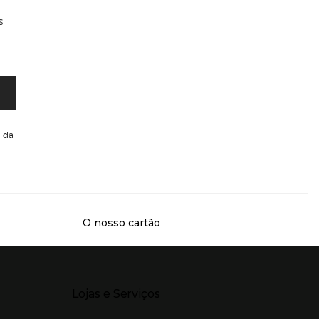
s
da
O nosso cartão
Presiona Enter para expandir
Lojas e Serviços