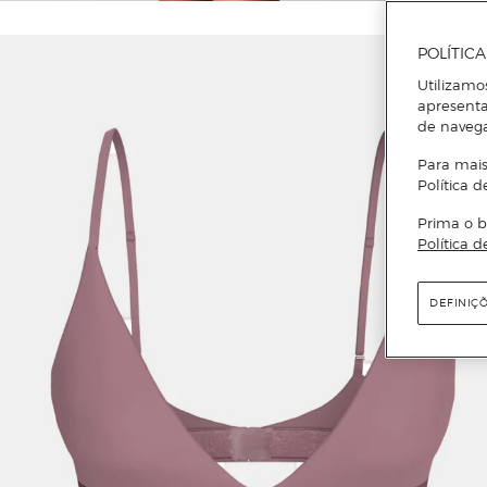
POLÍTIC
Utilizamo
apresenta
de naveg
Para mais
Política d
Prima o b
Política d
DEFINIÇ