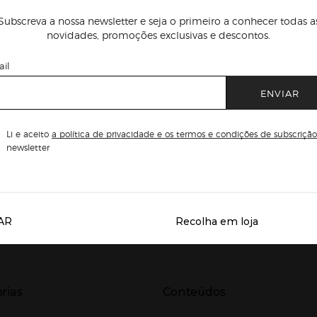
Subscreva a nossa newsletter e seja o primeiro a conhecer todas a
novidades, promoções exclusivas e descontos.
il
ENVIAR
Li e aceito
a política de privacidade e os termos e condições de subscrição
newsletter
AR
Recolha em loja
Servicios destacados
r para expandir
Presiona Enter para expandir
rias
Conteúdos