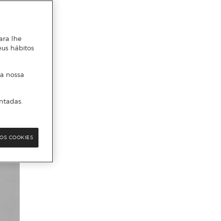
ara lhe
eus hábitos
 a nossa
ntadas.
OS COOKIES