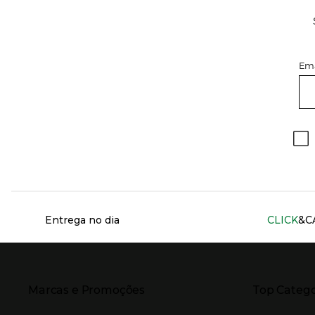
Ema
Información del sitio web y servicios
Entrega no dia
CLICK
&C
Presiona Enter para expandir
Presiona Ente
Marcas e Promoções
Top Catego