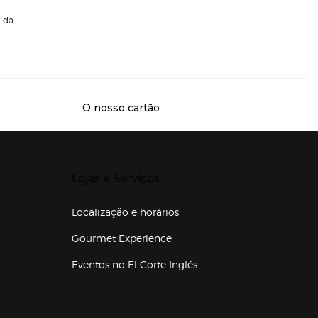
da
O nosso cartão
Presiona Enter para expandir
Lojas e Serviços
Localização e horários
Gourmet Experience
Eventos no El Corte Inglés
Enlaces de lojas e serviços