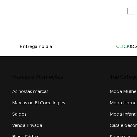
Información del sitio web y servicios
Entrega no dia
CLICK
&C
Presiona Enter para expandir
Presiona Ente
Marcas e Promoções
Top Catego
As nossas marcas
Moda Mulhe
Marcas no El Corte Inglés
Moda Hom
Saldos
Moda Infanti
Venda Privada
Casa e deco
Black Friday
Supermerca