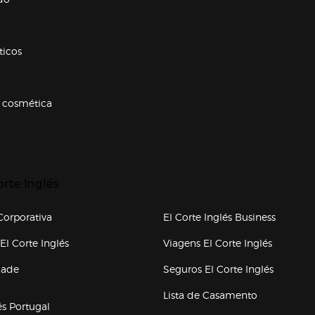
ticos
 cosmética
p categorias
r para expandir
orte Inglés
upo el corte inglés
orporativa
El Corte Inglés Business
(abre en nueva ventana)
(abre en
El Corte Inglés
Viagens El Corte Inglés
(abre en
dade
Seguros El Corte Inglés
a ventana)
Lista de Casamento
és Portugal