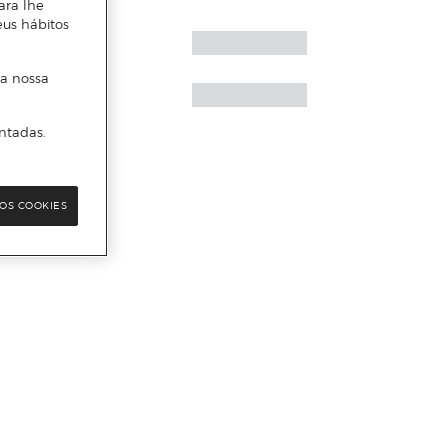
ara lhe
eus hábitos
 a nossa
ntadas.
OS COOKIES