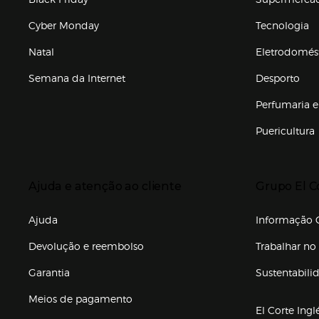
Cyber Monday
Tecnologia
Natal
Eletrodomés
Semana da Internet
Desporto
Enlaces de marcas e promoções
Perfumaria e
Puericultura
Enlaces de to
Presiona Enter para expandir
Presiona Ente
Ajuda e atenção ao cliente
Grupo El C
Enlaces de gr
Ajuda
Informação C
Devolução e reembolso
Trabalhar no 
Garantia
Sustentabili
(abre en nuev
Meios de pagamento
El Corte Ingl