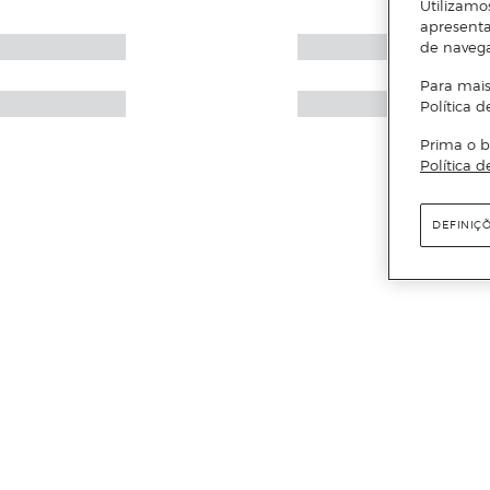
Utilizamo
apresenta
de naveg
Para mais
Política d
Prima o b
Política d
DEFINIÇ