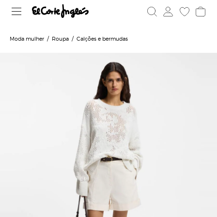
Moda mulher
Roupa
Calções e bermudas