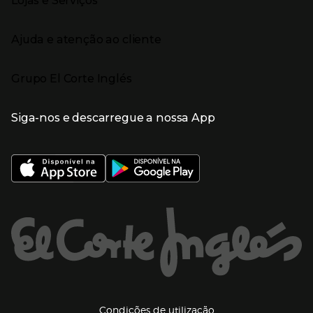
Lojas e Serviços
Receitas
Supermercado
Semana da Internet
Âmbito Cultural
Tecnologia
Presiona Enter para expandir
Localização e horários
Catálogos
Eletrodomésticos
Enlaces de marcas e promoções
Ajuda e atenção ao cliente
Gourmet Experience
Desporto
Eventos no El Corte Inglés
Enlaces de conteúdos
Presiona Enter para expandir
Perfumaria e cosmética
Ajuda
Grupo El Corte Inglés
Puericultura
Devolução e reembolso
Enlaces de lojas e serviços
Garantia
Presiona Enter para expandir
Enlaces de grupo el corte inglés
Informação Corporativa
Enlaces de top categorias
Meios de pagamento
Siga-nos e descarregue a nossa App
(abre en nueva ventana)
Trabalhar no El Corte Inglés
Portes de Envio
Sustentabilidade
Vantagens e serviços
(abre en nueva ventana)
El Corte Inglés Portugal
Estado do pedido
(abre en nueva ventana)
El Corte Inglés Espanha
Livro de Reclamações Online
Supermercado
Condições de venda
(abre en nueva ven
Informação sobre intermediação de crédito
El Corte Inglés Business
Marca El Corte Inglés
(abre en nueva ventana)
Viagens El Corte Inglés
Enlaces de ajuda e atenção ao cliente
(abre en nueva ventana)
Seguros El Corte Inglés
Lista de Casamento
Welcome Tourists
Información legal y copyright
(abre en nueva venta
Condições de utilização