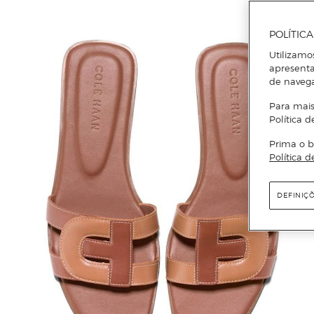
POLÍTIC
Utilizamo
apresenta
de naveg
Para mais
Política d
Prima o b
Política d
DEFINIÇ