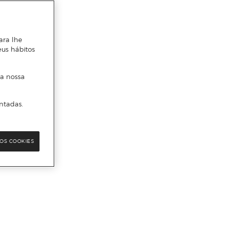
ara lhe
eus hábitos
 a nossa
ntadas.
OS COOKIES