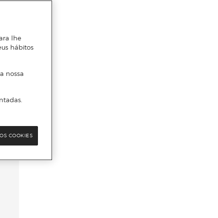
ara lhe
eus hábitos
 a nossa
ntadas.
OS COOKIES