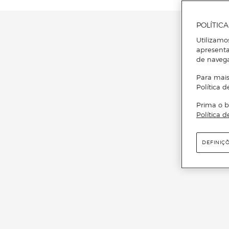
POLÍTIC
Utilizamo
apresenta
de naveg
Para mais
Política d
Prima o b
Política d
DEFINIÇ