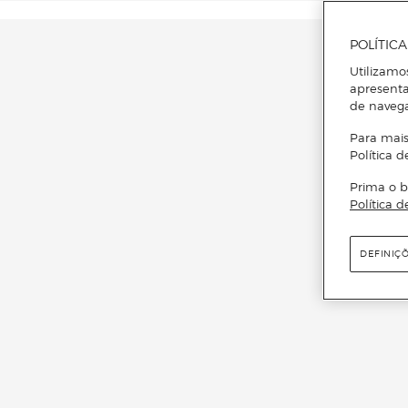
POLÍTIC
Utilizamo
apresenta
de naveg
Para mais
Política d
Prima o b
Política d
DEFINIÇ