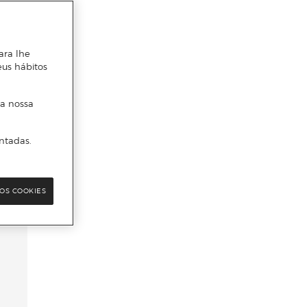
ara lhe
eus hábitos
 a nossa
ntadas.
OS COOKIES