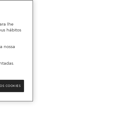
ara lhe
eus hábitos
 a nossa
ntadas.
OS COOKIES