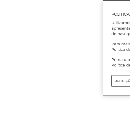
POLÍTIC
Utilizamo
apresenta
de naveg
Para mais
Política d
Prima o b
Política d
DEFINIÇ