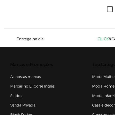
Información del sitio web y servicios
Entrega no dia
CLICK
&C
Presiona Enter para expandir
Presiona Ente
Marcas e Promoções
Top Catego
As nossas marcas
Moda Mulhe
Marcas no El Corte Inglés
Moda Hom
Saldos
Moda Infanti
Venda Privada
Casa e deco
Black Friday
Supermerca