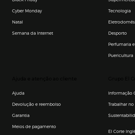
Cyber Monday
Tecnologia
Natal
Eletrodomés
Semana da Internet
Desporto
Enlaces de marcas e promoções
Perfumaria e
Puericultura
Enlaces de to
Presiona Enter para expandir
Presiona Ente
Ajuda e atenção ao cliente
Grupo El C
Enlaces de gr
Ajuda
Informação C
Devolução e reembolso
Trabalhar no 
Garantia
Sustentabili
(abre en nuev
Meios de pagamento
El Corte Ingl