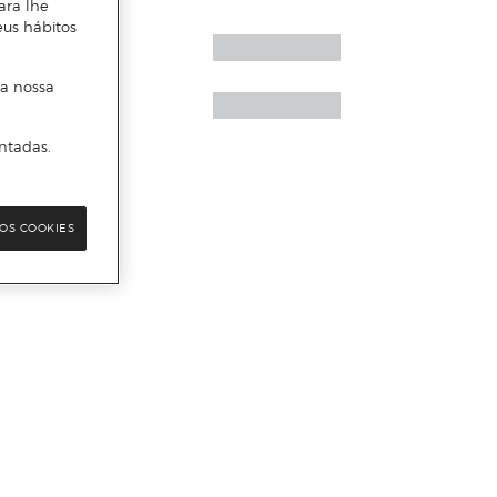
ara lhe
eus hábitos
 a nossa
ntadas.
OS COOKIES