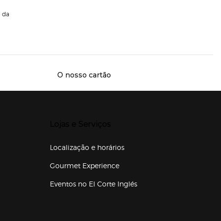
da
O nosso cartão
Presiona Enter para expandir
Lojas e Serviços
Localização e horários
Gourmet Experience
Eventos no El Corte Inglés
Enlaces de lojas e serviços