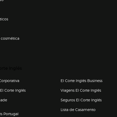
ticos
 cosmética
p categorias
r para expandir
orte Inglés
upo el corte inglés
orporativa
El Corte Inglés Business
(abre en nueva ventana)
(abre en
El Corte Inglés
Viagens El Corte Inglés
(abre en
dade
Seguros El Corte Inglés
a ventana)
Lista de Casamento
és Portugal