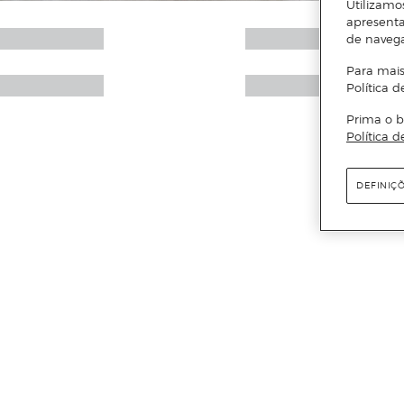
Utilizamo
apresenta
de naveg
Para mais
Política d
Prima o b
Política d
DEFINIÇ