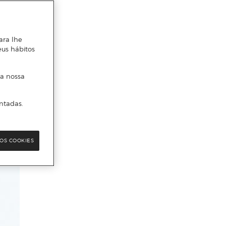
ara lhe
eus hábitos
 a nossa
ntadas.
OS COOKIES