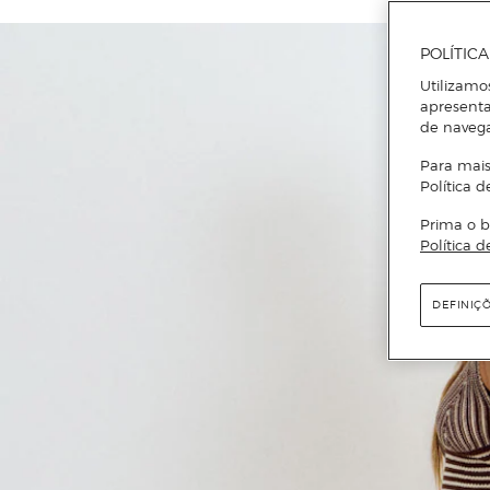
POLÍTIC
Utilizamo
apresenta
de naveg
Para mais
Política d
Prima o b
Política d
DEFINIÇ