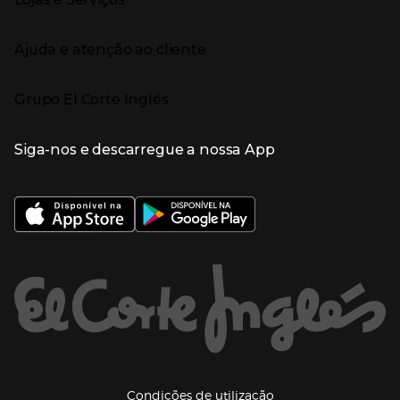
Receitas
Supermercado
Semana da Internet
Âmbito Cultural
Tecnologia
Presiona Enter para expandir
Localização e horários
Catálogos
Eletrodomésticos
Enlaces de marcas e promoções
Ajuda e atenção ao cliente
Gourmet Experience
Desporto
Eventos no El Corte Inglés
Enlaces de conteúdos
Presiona Enter para expandir
Perfumaria e cosmética
Ajuda
Grupo El Corte Inglés
Puericultura
Devolução e reembolso
Enlaces de lojas e serviços
Garantia
Presiona Enter para expandir
Enlaces de grupo el corte inglés
Informação Corporativa
Enlaces de top categorias
Meios de pagamento
Siga-nos e descarregue a nossa App
(abre en nueva ventana)
Trabalhar no El Corte Inglés
Portes de Envio
Sustentabilidade
Vantagens e serviços
(abre en nueva ventana)
El Corte Inglés Portugal
Estado do pedido
(abre en nueva ventana)
El Corte Inglés Espanha
Livro de Reclamações Online
Supermercado
Condições de venda
(abre en nueva ven
Informação sobre intermediação de crédito
El Corte Inglés Business
Marca El Corte Inglés
(abre en nueva ventana)
Viagens El Corte Inglés
Enlaces de ajuda e atenção ao cliente
(abre en nueva ventana)
Seguros El Corte Inglés
Lista de Casamento
Welcome Tourists
Información legal y copyright
(abre en nueva venta
Condições de utilização