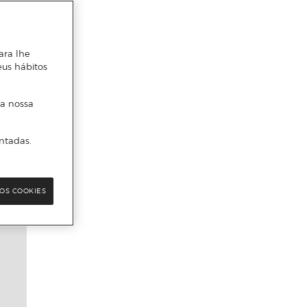
ara lhe
eus hábitos
 a nossa
ntadas.
OS COOKIES