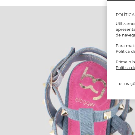
POLÍTIC
Utilizamo
apresenta
de naveg
Para mais
Política d
Prima o b
Política d
DEFINIÇ