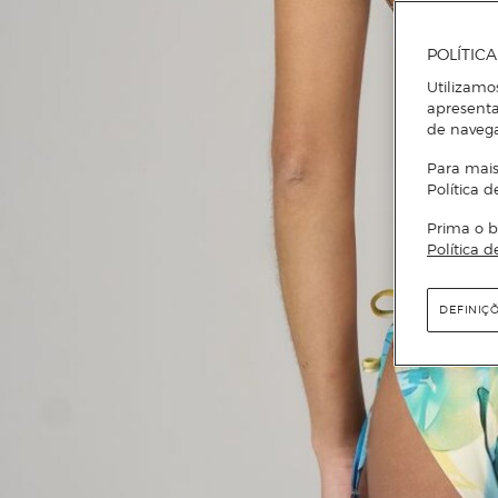
POLÍTIC
Utilizamo
apresenta
de naveg
Para mais
Política d
Prima o b
Política d
DEFINIÇ