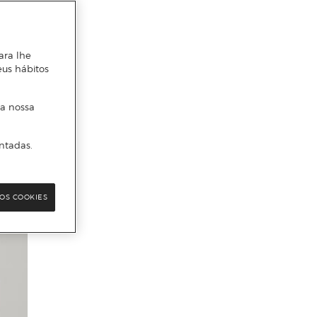
ara lhe
eus hábitos
 a nossa
ntadas.
OS COOKIES