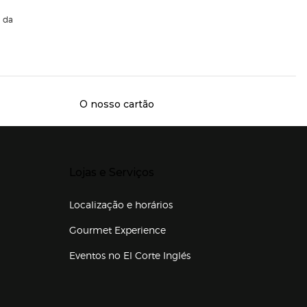
da
O nosso cartão
Presiona Enter para expandir
Lojas e Serviços
Localização e horários
Gourmet Experience
Eventos no El Corte Inglés
Enlaces de lojas e serviços