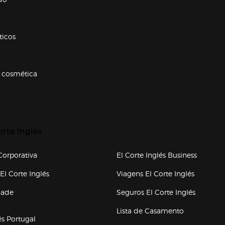
ticos
 cosmética
p categorias
r para expandir
orte Inglés
upo el corte inglés
orporativa
El Corte Inglés Business
(abre en nueva ventana)
(abre en
El Corte Inglés
Viagens El Corte Inglés
(abre en
dade
Seguros El Corte Inglés
a ventana)
Lista de Casamento
és Portugal