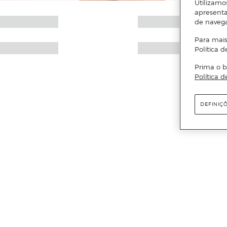
Utilizamo
apresenta
de naveg
Para mais
Política d
Prima o b
Política d
DEFINIÇ