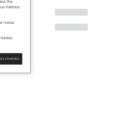
ara lhe
eus hábitos
 a nossa
ntadas.
OS COOKIES