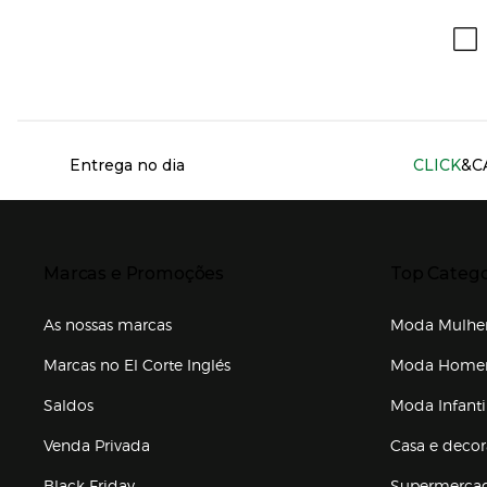
Información del sitio web y servicios
Entrega no dia
CLICK
&C
Presiona Enter para expandir
Presiona Ente
Marcas e Promoções
Top Catego
As nossas marcas
Moda Mulhe
Marcas no El Corte Inglés
Moda Hom
Saldos
Moda Infanti
Venda Privada
Casa e deco
Black Friday
Supermerca