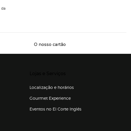
da
O nosso cartão
Presiona Enter para expandir
Lojas e Serviços
Localização e horários
Gourmet Experience
Eventos no El Corte Inglés
Enlaces de lojas e serviços