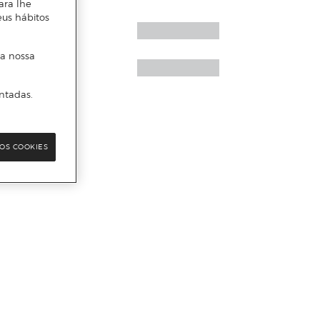
ara lhe
eus hábitos
 a nossa
ntadas.
OS COOKIES