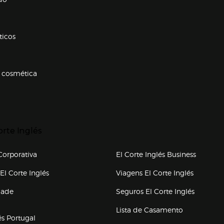
ticos
 cosmética
p categorias
r para expandir
orte Inglés
upo el corte inglés
orporativa
El Corte Inglés Business
(abre en nueva ventana)
(abre en
El Corte Inglés
Viagens El Corte Inglés
(abre en
dade
Seguros El Corte Inglés
a ventana)
Lista de Casamento
és Portugal