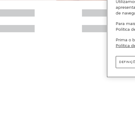
Utilizamo
apresenta
de naveg
Para mais
Política d
Prima o b
Política d
DEFINIÇ