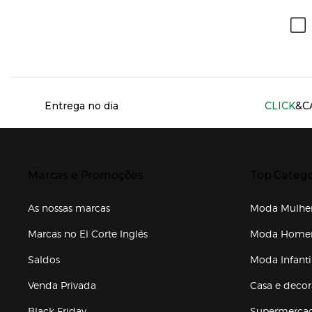
Información del sitio web y servicios
Entrega no dia
CLICK
&C
Presiona Enter para expandir
Presiona Ente
Marcas e Promoções
Top Catego
As nossas marcas
Moda Mulhe
Marcas no El Corte Inglés
Moda Hom
Saldos
Moda Infanti
Venda Privada
Casa e deco
Black Friday
Supermerca