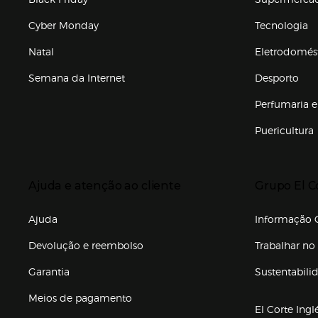
Cyber Monday
Tecnologia
Natal
Eletrodomés
Semana da Internet
Desporto
Enlaces de marcas e promoções
Perfumaria e
Puericultura
Enlaces de to
Presiona Enter para expandir
Presiona Ente
Ajuda e atenção ao cliente
Grupo El C
Enlaces de gr
Ajuda
Informação C
Devolução e reembolso
Trabalhar no 
Garantia
Sustentabili
(abre en nuev
Meios de pagamento
El Corte Ingl