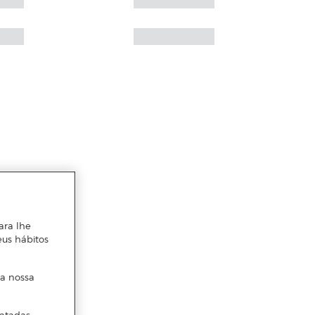
ara lhe
eus hábitos
 a nossa
ntadas.