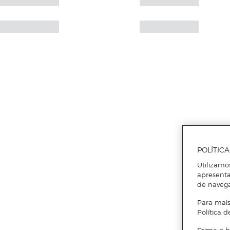
POLÍTIC
Utilizamo
apresenta
de naveg
Para mais
Política d
Prima o b