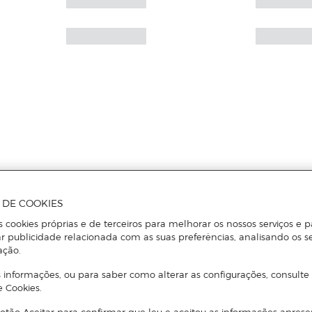
A DE COOKIES
s cookies próprias e de terceiros para melhorar os nossos serviços e p
r publicidade relacionada com as suas preferências, analisando os s
ação.
 informações, ou para saber como alterar as configurações, consulte
e Cookies.
otão Aceitar para confirmar que leu e aceitou as informações aprese