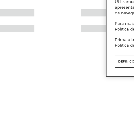
Utilizamo
apresenta
de naveg
Para mais
Política d
Prima o b
Política d
DEFINIÇ