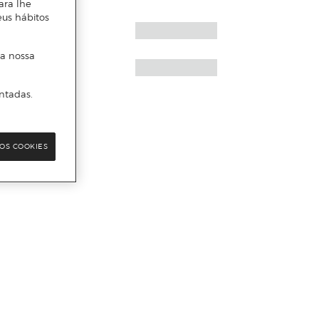
ara lhe
eus hábitos
 a nossa
ntadas.
OS COOKIES